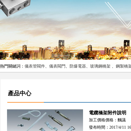
熱門關鍵詞：
儀表管閥件
、
儀表閥門
、
防爆電器
、
玻璃鋼橋架
、
鋼製橋
產品中心
電纜橋架附件說明
加工價格價格：麵議
發布時間：2017/4/11 16