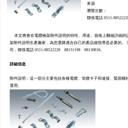
來源:
瀏覽次數：
聯係電話:0511-8852222
本文將會在電纜橋架附件說明的特性、用途、規格上麵做詳細的
架附件說明生產廠家，為您選購適合自己的產品做指導是必要的。
司，聯係電話:0511-88522228 88131198 88130818。
詳細信息
附件說明：這一部分主要包括各種電纜、管纜卡子和連接、緊固
選用。