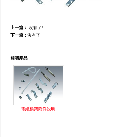
上一篇：
沒有了!
下一篇：
沒有了!
相關產品
電纜橋架附件說明