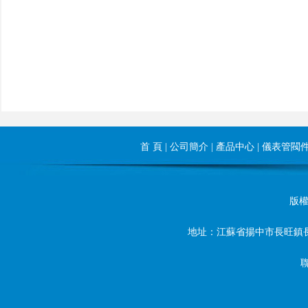
首 頁
|
公司簡介
|
產品中心
|
儀表管閥
版權所
地址：江蘇省揚中市長旺鎮長旺東路8
聯