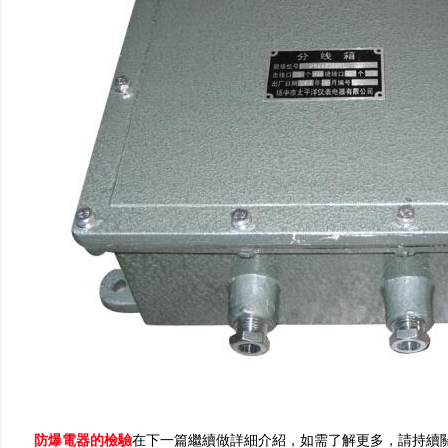
防爆電器的檢驗
在下一篇繼續做詳細介紹，如需了解更多，請持續