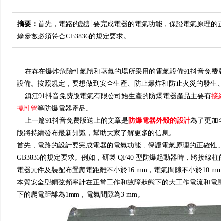
摘要：
首先，電路的設計要完成電器的電氣功能，保證電氣原理的
緣參數必須符合GB3836的規定要求。
在存在爆炸危險性氣體和蒸氣的場所采用的電氣設備91抖音免费
設備。按照規定，要想做到安全生產、防止爆炸和防止火災的發生
鎮江91抖音免费版電氣有限公司始生產的防爆電器產品主要有
接
撓性管
等防爆電器產品。
上一篇91抖音免费版送上的文章是
防爆電器外殼的設計
為了更加
版將持續發布最新知識，幫助大家了解更多的信息。
首先，電路的設計要完成電器的電氣功能，保證電氣原理的正確性
GB3836的規定要求。例如，研製 QF40 型防爆起動器時，將接線
電器元件及裝配布置爬電距離不小於16 mm，電氣間隙不小於10
本質安全型鋼弦頻率計在正常工作和故障狀態下的大工作電流和電壓
下的爬電距離為1mm，電氣間隙為3 mm。