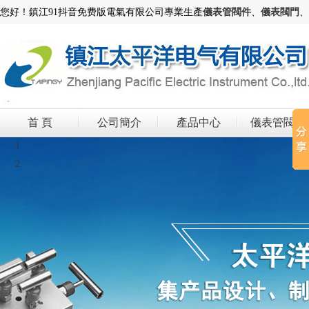
您好！鎮江91抖音免费版電氣有限公司專業生產
儀表管閥件
、
儀表閥門
、
首 頁
公司簡介
產品中心
儀表管閥件
1
2