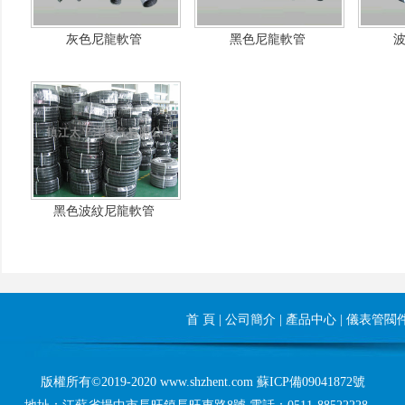
灰色尼龍軟管
黑色尼龍軟管
黑色波紋尼龍軟管
首 頁
|
公司簡介
|
產品中心
|
儀表管閥
版權所有©2019-2020 www.shzhent.com
蘇ICP備09041872號