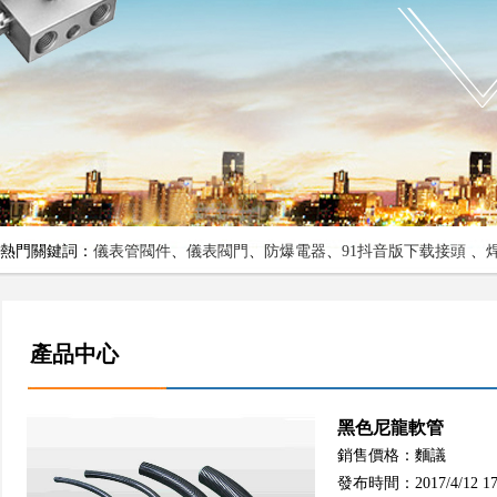
熱門關鍵詞：
儀表管閥件
、
儀表閥門
、
防爆電器
、
91抖音版下载接頭
、
產品中心
黑色尼龍軟管
銷售價格：麵議
發布時間：2017/4/12 17: