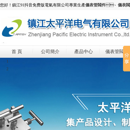
您好！鎮江91抖音免费版電氣有限公司專業生產
儀表管閥件
、
儀表閥
首 頁
公司簡介
產品中心
儀表管閥件
1
2