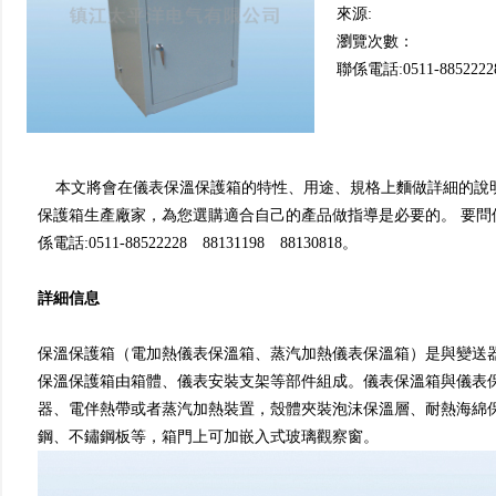
來源:
瀏覽次數：
聯係電話:0511-8852222
本文將會在儀表保溫保護箱的特性、用途、規格上麵做詳細的
保護箱生產廠家，為您選購適合自己的產品做指導是必要的。 要問儀表
係電話:0511-88522228 88131198 88130818。
詳細信息
保溫保護箱（電加熱儀表保溫箱、蒸汽加熱儀表保溫箱）是與變送器
保溫保護箱由箱體、儀表安裝支架等部件組成。儀表保溫箱與
器、電伴熱帶或者蒸汽加熱裝置，殼體夾裝泡沫保溫層、耐
鋼、不鏽鋼板等，箱門上可加嵌入式玻璃觀察窗。