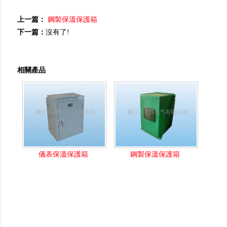
上一篇：
鋼製保溫保護箱
下一篇：
沒有了!
相關產品
儀表保溫保護箱
鋼製保溫保護箱