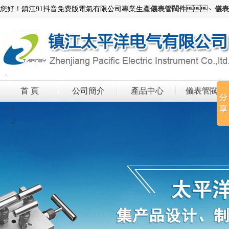
您好！鎮江91抖音免费版電氣有限公司專業生產
儀表管閥件
、
儀表
首 頁
公司簡介
產品中心
儀表管閥件
1
2