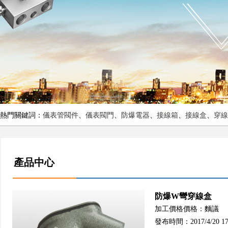
熱門關鍵詞：
儀表管閥件
、
儀表閥門
、
防爆電器
、
接線箱
、
接線盒
、
穿線
產品中心
防爆W彎穿線盒
加工價格價格：麵議
發布時間：2017/4/20 17